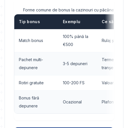
Forme comune de bonus la cazinouri cu păcănele demo
Tip bonus
Exemplu
Ce să urmăr
100% până la
Match bonus
Rulaj și jocuri 
€500
Pachet multi-
Termene sepa
3-5 depuneri
depunere
tranșe
Rotiri gratuite
100-200 FS
Valoare câști
Bonus fără
Ocazional
Plafon de ret
depunere