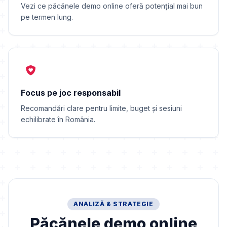
Vezi ce păcănele demo online oferă potențial mai bun
pe termen lung.
Focus pe joc responsabil
Recomandări clare pentru limite, buget și sesiuni
echilibrate în România.
ANALIZĂ & STRATEGIE
Păcănele demo online