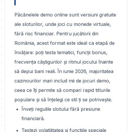
Păcănelele demo online sunt versiuni gratuite
ale sloturilor, unde joci cu monede virtuale,
fără risc financiar. Pentru jucătorii din
România, acest format este ideal ca etapă de
învățare: poți testa tematici, funcții bonus,
frecvența câștigurilor și ritmul jocului înainte
să depui bani reali. În iunie 2026, majoritatea
cazinourilor mari includ mii de jocuri demo,
ceea ce îți permite să compari rapid titlurile
populare și să înțelegi ce stil ți se potrivește.
Înveți regulile slotului fără presiune
financiară.
Testezi volatilitatea și funcțiile speciale