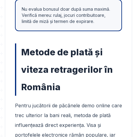
Nu evalua bonusul doar după suma maximă.
Verifică mereu: rulaj, jocuri contribuitoare,
limită de miză și termen de expirare.
Metode de plată și
viteza retragerilor în
România
Pentru jucătorii de păcănele demo online care
trec ulterior la bani reali, metoda de plată
influențează direct experiența. Visa și
portofelele electronice rămân populare, iar