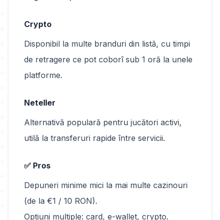
Crypto
Disponibil la multe branduri din listă, cu timpi
de retragere ce pot coborî sub 1 oră la unele
platforme.
Neteller
Alternativă populară pentru jucători activi,
utilă la transferuri rapide între servicii.
✅ Pros
Depuneri minime mici la mai multe cazinouri
(de la €1 / 10 RON).
Opțiuni multiple: card, e-wallet, crypto.