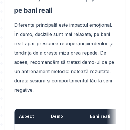
pe bani reali
Diferența principală este impactul emoțional.
În demo, deciziile sunt mai relaxate; pe bani
reali apar presiunea recuperării pierderilor și
tendința de a crește miza prea repede. De
aceea, recomandăm să tratezi demo-ul ca pe
un antrenament metodic: notează rezultate,
durata sesiunii și comportamentul tău la serii
negative.
Aspect
Demo
Bani reali