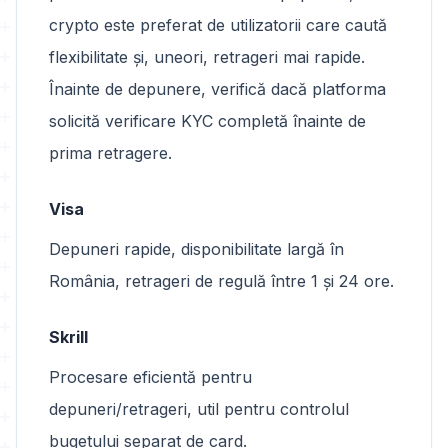
crypto este preferat de utilizatorii care caută
flexibilitate și, uneori, retrageri mai rapide.
Înainte de depunere, verifică dacă platforma
solicită verificare KYC completă înainte de
prima retragere.
Visa
Depuneri rapide, disponibilitate largă în
România, retrageri de regulă între 1 și 24 ore.
Skrill
Procesare eficientă pentru
depuneri/retrageri, util pentru controlul
bugetului separat de card.