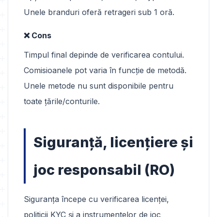
Unele branduri oferă retrageri sub 1 oră.
❌ Cons
Timpul final depinde de verificarea contului.
Comisioanele pot varia în funcție de metodă.
Unele metode nu sunt disponibile pentru
toate țările/conturile.
Siguranță, licențiere și
joc responsabil (RO)
Siguranța începe cu verificarea licenței,
politicii KYC și a instrumentelor de joc