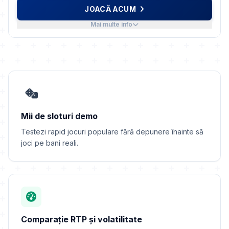
JOACĂ ACUM
Mai multe info
DE CE NE PLACE
RTP: 96%
Min Deposit: €1
Payout speed: 1-24 hours
Casino Games: 5000+
BINE DE ȘTIUT
Mii de sloturi demo
Limited table game selection
Testezi rapid jocuri populare fără depunere înainte să
joci pe bani reali.
Comparație RTP și volatilitate