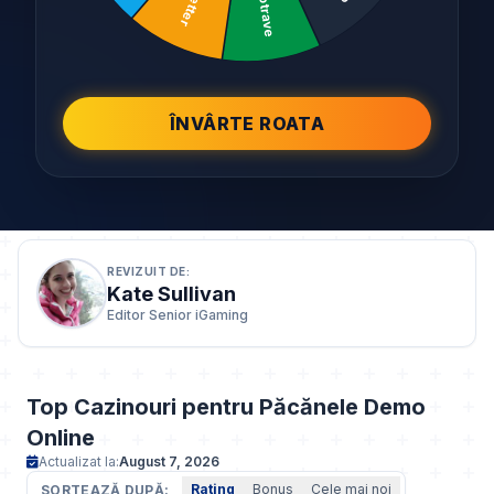
ÎNVÂRTE ROATA
REVIZUIT DE:
Kate Sullivan
Editor Senior iGaming
Top Cazinouri pentru Păcănele Demo
Online
Actualizat la:
August 7, 2026
Rating
Bonus
Cele mai noi
SORTEAZĂ DUPĂ: