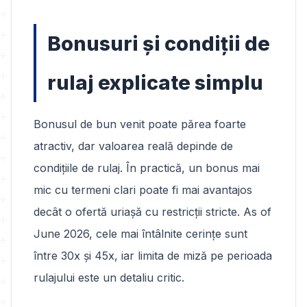
Bonusuri și condiții de
rulaj explicate simplu
Bonusul de bun venit poate părea foarte
atractiv, dar valoarea reală depinde de
condițiile de rulaj. În practică, un bonus mai
mic cu termeni clari poate fi mai avantajos
decât o ofertă uriașă cu restricții stricte. As of
June 2026, cele mai întâlnite cerințe sunt
între 30x și 45x, iar limita de miză pe perioada
rulajului este un detaliu critic.