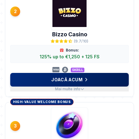
Min Deposit: €1
Payout speed: 1-24 hours
2
Casino Games: 5000+
BINE DE ȘTIUT
Bizzo Casino
Complex bonus terms
(9.7/10)
Bonus:
125% up to €1,250 + 125 FS
SKRILL
JOACĂ ACUM
Mai multe info
HIGH-VALUE WELCOME BONUS
DE CE NE PLACE
RTP: 96%
Min Deposit: €10
Payout speed: Instant
3
Casino Games: 6000+