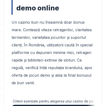
demo online
Un cazino bun nu înseamnă doar bonus
mare. Contează viteza retragerilor, claritatea
termenilor, varietatea jocurilor și suportul
clienți. În România, utilizatorii caută în special
platforme cu depuneri minime mici, retrageri
rapide și biblioteci extinse de sloturi. Ca
regulă, verifică întâi reputația brandului, apoi
oferta de jocuri demo și abia la final bonusul
de bun venit.
Criterii esențiale pentru alegerea unui cazino de păcănele