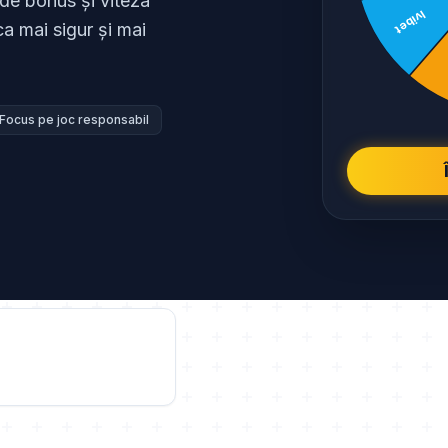
de bonus și viteza
uca
mai sigur și mai
Focus pe joc responsabil