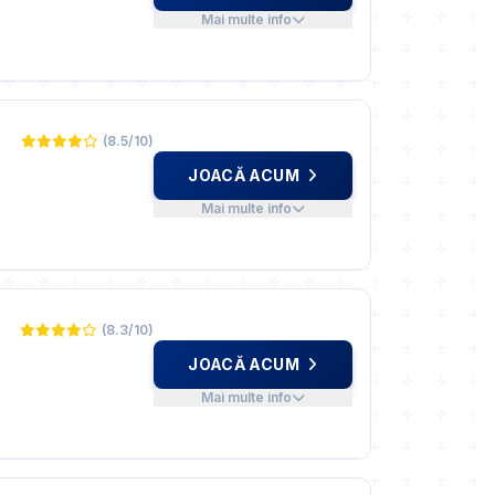
Mai multe info
(8.5/10)
JOACĂ ACUM
Mai multe info
(8.3/10)
JOACĂ ACUM
Mai multe info