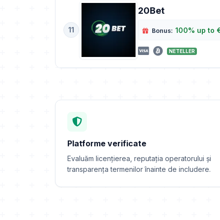
RTP: 97%
20Bet
Min Deposit: €5
Payout speed: 1-3 hours
11
100% up to 
Bonus:
Casino Games: 3500+
NETELLER
DE CE NE PLACE
RTP: 96%
Min Deposit: €1
Payout speed: 1-24 hours
Casino Games: 5000+
Platforme verificate
Evaluăm licențierea, reputația operatorului și
transparența termenilor înainte de includere.