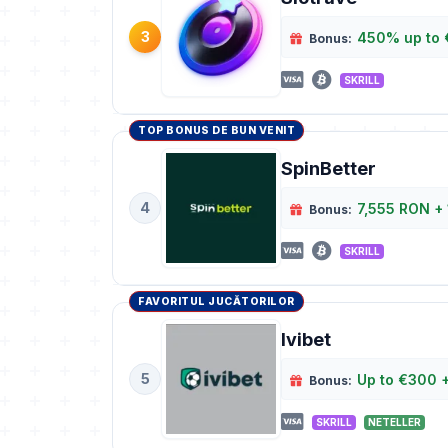
Min Deposit: €10
Payout speed: Instant
3
450% up to 
Bonus:
Casino Games: 6000+
SKRILL
TOP BONUS DE BUN VENIT
DE CE NE PLACE
RTP: 97%
SpinBetter
Min Deposit: €10
Payout speed: 1-3 hours
4
7,555 RON +
Bonus:
Casino Games: 7000+
SKRILL
FAVORITUL JUCĂTORILOR
DE CE NE PLACE
RTP: 96%
Ivibet
Min Deposit: 10 RON
Payout speed: Up to 24 hours
5
Up to €300 +
Bonus:
Casino Games: 5500+
SKRILL
NETELLER