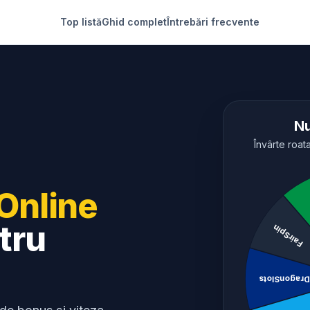
Top listă
Ghid complet
Întrebări frecvente
Nu
Învârte roat
Online
tru