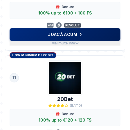
Bonus:
100% up to €100 + 100 FS
REVOLUT
JOACĂ ACUM
Mai multe info
LOW MINIMUM DEPOSIT
DE CE NE PLACE
RTP: 97%
Min Deposit: €5
Payout speed: 1-3 hours
11
Casino Games: 3500+
BINE DE ȘTIUT
20Bet
Smaller welcome bonus
(8.1/10)
Bonus:
100% up to €120 + 120 FS