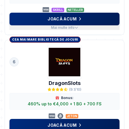
SKRILL
NETELLER
JOACĂ ACUM
Mai multe info
CEA MAI MARE BIBLIOTECĂ DE JOCURI
DE CE NE PLACE
RTP: 97%
Min Deposit: €5
Payout speed: 1-3 hours
6
Casino Games: 4000+
BINE DE ȘTIUT
DragonSlots
Limited crypto options
(9.1/10)
Bonus:
460% up to €4,000 + 1 BG + 700 FS
JETON
JOACĂ ACUM