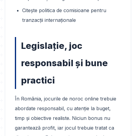
Citește politica de comisioane pentru
tranzacții internaționale
Legislație, joc
responsabil și bune
practici
În România, jocurile de noroc online trebuie
abordate responsabil, cu atenție la buget,
timp și obiective realiste. Niciun bonus nu
garantează profit, iar jocul trebuie tratat ca