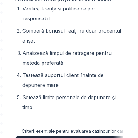
Verifică licența și politica de joc
responsabil
Compară bonusul real, nu doar procentul
afișat
Analizează timpul de retragere pentru
metoda preferată
Testează suportul clienți înainte de
depunere mare
Setează limite personale de depunere și
timp
Criterii esențiale pentru evaluarea cazinourilor care acc