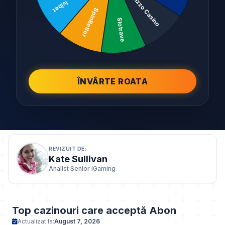
ÎNVÂRTE ROATA
REVIZUIT DE:
Kate Sullivan
Analist Senior iGaming
Top cazinouri care acceptă Abon
Actualizat la:
August 7, 2026