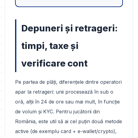
Depuneri și retrageri:
timpi, taxe și
verificare cont
Pe partea de plăți, diferențele dintre operatori
apar la retrageri: unii procesează în sub o
oră, alții în 24 de ore sau mai mult, în funcție
de volum și KYC. Pentru jucătorii din
România, este util să ai cel puțin două metode
active (de exemplu card + e-wallet/crypto),