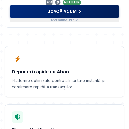
NETELLER
JOACĂ ACUM
Mai multe info
DE CE NE PLACE
RTP: 96%
Min Deposit: €1
Payout speed: 1-24 hours
Casino Games: 5000+
BINE DE ȘTIUT
Depuneri rapide cu Abon
Limited table game selection
Platforme optimizate pentru alimentare instantă și
confirmare rapidă a tranzacțiilor.