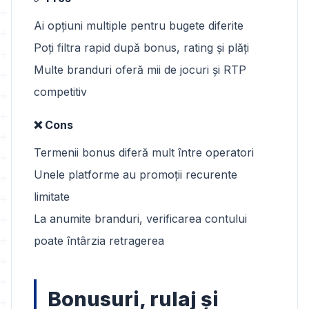
Ai opțiuni multiple pentru bugete diferite
Poți filtra rapid după bonus, rating și plăți
Multe branduri oferă mii de jocuri și RTP
competitiv
❌ Cons
Termenii bonus diferă mult între operatori
Unele platforme au promoții recurente
limitate
La anumite branduri, verificarea contului
poate întârzia retragerea
Bonusuri, rulaj și