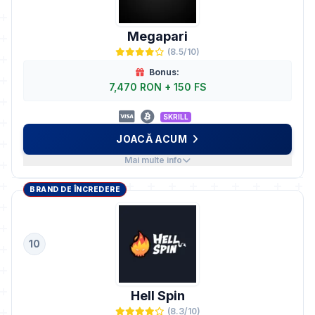
BINE DE ȘTIUT
Megapari
Limited payment methods
(8.5/10)
Bonus:
7,470 RON + 150 FS
SKRILL
JOACĂ ACUM
Mai multe info
BRAND DE ÎNCREDERE
DE CE NE PLACE
RTP: 96%
Min Deposit: 10 RON
Payout speed: Under 1 hour
10
Casino Games: 6000+
BINE DE ȘTIUT
Hell Spin
Support not always 24/7
(8.3/10)