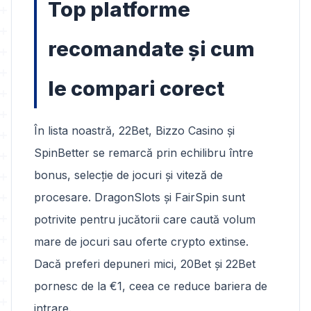
Top platforme
recomandate și cum
le compari corect
În lista noastră, 22Bet, Bizzo Casino și
SpinBetter se remarcă prin echilibru între
bonus, selecție de jocuri și viteză de
procesare. DragonSlots și FairSpin sunt
potrivite pentru jucătorii care caută volum
mare de jocuri sau oferte crypto extinse.
Dacă preferi depuneri mici, 20Bet și 22Bet
pornesc de la €1, ceea ce reduce bariera de
intrare.