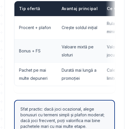
Tip ofertă
Avantaj principal
Ce verific
Rulaj și de
Procent + plafon
Crește soldul inițial
minimă
Valoare mixtă pe
Valoare per 
Bonus + FS
sloturi
jocuri eligib
Pachet pe mai
Durată mai lungă a
Calendar ac
multe depuneri
promoției
limite săpt
Sfat practic: dacă joci ocazional, alege
bonusuri cu termeni simpli și plafon moderat;
dacă joci frecvent, poți valorifica mai bine
pachetele mari cu mai multe etape.