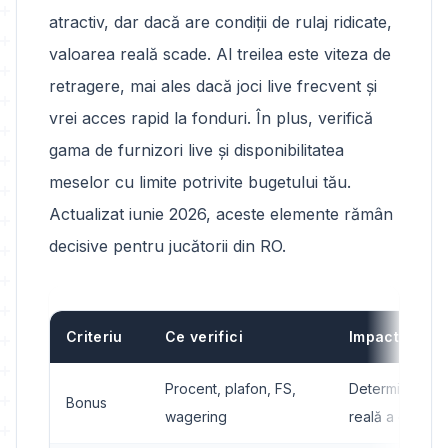
atractiv, dar dacă are condiții de rulaj ridicate,
valoarea reală scade. Al treilea este viteza de
retragere, mai ales dacă joci live frecvent și
vrei acces rapid la fonduri. În plus, verifică
gama de furnizori live și disponibilitatea
meselor cu limite potrivite bugetului tău.
Actualizat iunie 2026, aceste elemente rămân
decisive pentru jucătorii din RO.
Criteriu
Ce verifici
Impact pentr
Procent, plafon, FS,
Determină val
Bonus
wagering
reală a ofertei