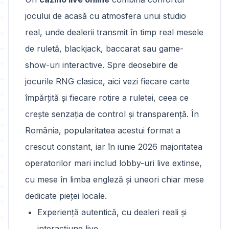
jocului de acasă cu atmosfera unui studio
real, unde dealerii transmit în timp real mesele
de ruletă, blackjack, baccarat sau game-
show-uri interactive. Spre deosebire de
jocurile RNG clasice, aici vezi fiecare carte
împărțită și fiecare rotire a ruletei, ceea ce
crește senzația de control și transparență. În
România, popularitatea acestui format a
crescut constant, iar în iunie 2026 majoritatea
operatorilor mari includ lobby-uri live extinse,
cu mese în limba engleză și uneori chiar mese
dedicate pieței locale.
Experiență autentică, cu dealeri reali și
interacțiune live