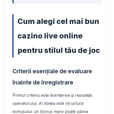
Cum alegi cel mai bun
cazino live online
pentru stilul tău de joc
Criterii esențiale de evaluare
înainte de înregistrare
Primul criteriu este licențierea și reputația
operatorului. Al doilea este structura
bonusului: un bonus mare poate părea