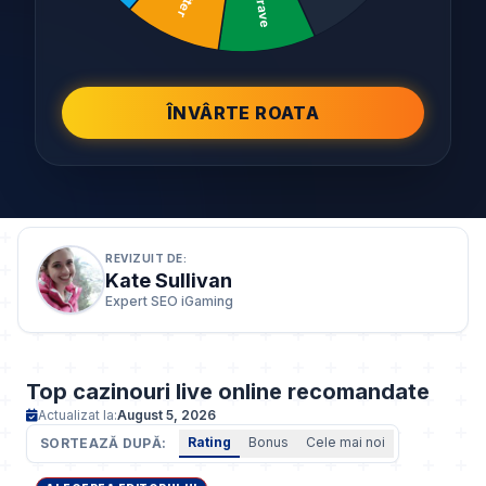
ÎNVÂRTE ROATA
REVIZUIT DE:
Kate Sullivan
Expert SEO iGaming
Top cazinouri live online recomandate
Actualizat la:
August 5, 2026
Rating
Bonus
Cele mai noi
SORTEAZĂ DUPĂ: