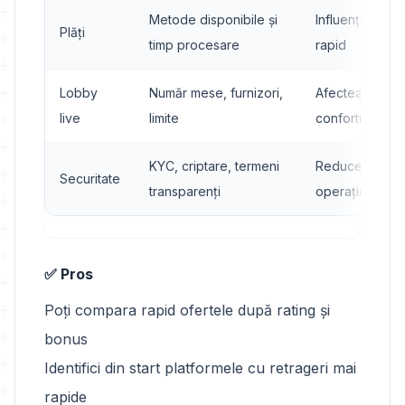
Metode disponibile și
Influențează c
Plăți
timp procesare
rapid
Lobby
Număr mese, furnizori,
Afectează vari
live
limite
confortul joculu
KYC, criptare, termeni
Reduce riscuri
Securitate
transparenți
operaționale
✅ Pros
Poți compara rapid ofertele după rating și
bonus
Identifici din start platformele cu retrageri mai
rapide