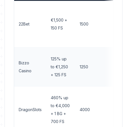
Pa
pu
€1,500 +
22Bet
1500
te
150 FS
bo
co
Ec
125% up
Bizzo
bu
to €1,250
1250
Casino
pr
+ 125 FS
pl
Of
460% up
ma
to €4,000
DragonSlots
4000
ne
+ 1 BG +
at
700 FS
con