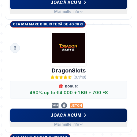
JOACĂ ACUM
Mai multe info
CEA MAI MARE BIBLIOTECĂ DE JOCURI
DE CE NE PLACE
RTP: 97%
Min Deposit: €5
Payout speed: 1-3 hours
6
Casino Games: 4000+
BINE DE ȘTIUT
DragonSlots
Limited crypto options
(9.1/10)
Bonus:
460% up to €4,000 + 1 BG + 700 FS
JETON
JOACĂ ACUM
Mai multe info