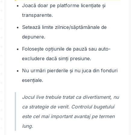
Joacă doar pe platforme licențiate și
transparente.
Setează limite zilnice/săptămânale de
depunere.
Folosește opțiunile de pauză sau auto-
excludere dacă simți presiune.
Nu urmări pierderile și nu juca din fonduri
esențiale.
Jocul live trebuie tratat ca divertisment, nu
ca strategie de venit. Controlul bugetului
este cel mai important avantaj pe termen
lung.