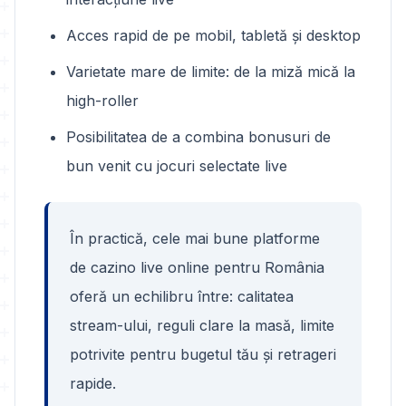
Acces rapid de pe mobil, tabletă și desktop
Varietate mare de limite: de la miză mică la
high-roller
Posibilitatea de a combina bonusuri de
bun venit cu jocuri selectate live
În practică, cele mai bune platforme
de cazino live online pentru România
oferă un echilibru între: calitatea
stream-ului, reguli clare la masă, limite
potrivite pentru bugetul tău și retrageri
rapide.