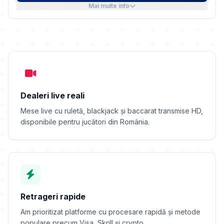
Mai multe info
DE CE NE PLACE
RTP: 96%
Min Deposit: €1
Payout speed: 1-24 hours
Casino Games: 5000+
BINE DE ȘTIUT
Dealeri live reali
Limited table game selection
Mese live cu ruletă, blackjack și baccarat transmise HD,
disponibile pentru jucători din România.
Retrageri rapide
Am prioritizat platforme cu procesare rapidă și metode
populare precum Visa, Skrill și crypto.