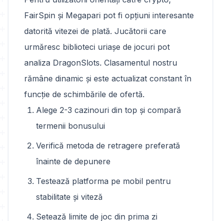
FairSpin și Megapari pot fi opțiuni interesante
datorită vitezei de plată. Jucătorii care
urmăresc biblioteci uriașe de jocuri pot
analiza DragonSlots. Clasamentul nostru
rămâne dinamic și este actualizat constant în
funcție de schimbările de ofertă.
Alege 2-3 cazinouri din top și compară
termenii bonusului
Verifică metoda de retragere preferată
înainte de depunere
Testează platforma pe mobil pentru
stabilitate și viteză
Setează limite de joc din prima zi