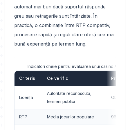
automat mai bun dacă suportul răspunde
greu sau retragerile sunt întârziate. În
practică, o combinație între RTP competitiv,
procesare rapidă și reguli clare oferă cea mai
bună experiență pe termen lung.
Indicatori cheie pentru evaluarea unui casino Austria 
Criteriu
Ce verifici
Prag re
Autoritate recunoscută,
Licență
Obligator
termeni publici
RTP
Media jocurilor populare
96%+