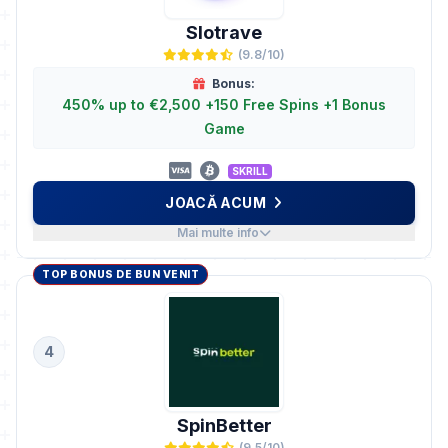
BINE DE ȘTIUT
Slotrave
Fewer ongoing promotions
(9.8/10)
Bonus:
450% up to €2,500 +150 Free Spins +1 Bonus
Game
SKRILL
JOACĂ ACUM
Mai multe info
TOP BONUS DE BUN VENIT
DE CE NE PLACE
RTP: 97%
Min Deposit: €10
Payout speed: 1-3 hours
4
Casino Games: 7000+
BINE DE ȘTIUT
SpinBetter
Wagering: Bonus x40
(9.5/10)