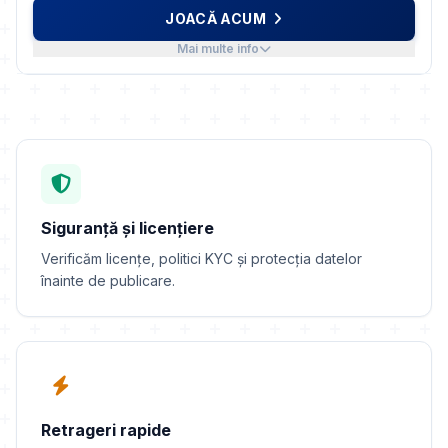
JOACĂ ACUM
Mai multe info
DE CE NE PLACE
RTP: 96%
Min Deposit: €1
Payout speed: 1-24 hours
Casino Games: 5000+
BINE DE ȘTIUT
Siguranță și licențiere
Limited table game selection
Verificăm licențe, politici KYC și protecția datelor
înainte de publicare.
Retrageri rapide