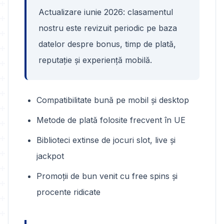
Actualizare iunie 2026: clasamentul
nostru este revizuit periodic pe baza
datelor despre bonus, timp de plată,
reputație și experiență mobilă.
Compatibilitate bună pe mobil și desktop
Metode de plată folosite frecvent în UE
Biblioteci extinse de jocuri slot, live și
jackpot
Promoții de bun venit cu free spins și
procente ridicate