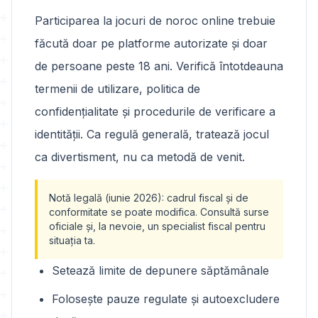
Participarea la jocuri de noroc online trebuie
făcută doar pe platforme autorizate și doar
de persoane peste 18 ani. Verifică întotdeauna
termenii de utilizare, politica de
confidențialitate și procedurile de verificare a
identității. Ca regulă generală, tratează jocul
ca divertisment, nu ca metodă de venit.
Notă legală (iunie 2026): cadrul fiscal și de
conformitate se poate modifica. Consultă surse
oficiale și, la nevoie, un specialist fiscal pentru
situația ta.
Setează limite de depunere săptămânale
Folosește pauze regulate și autoexcludere