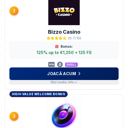
Min Deposit: €1
Payout speed: 1-24 hours
2
Casino Games: 5000+
BINE DE ȘTIUT
Bizzo Casino
Complex bonus terms
(9.7/10)
Bonus:
125% up to €1,250 + 125 FS
SKRILL
JOACĂ ACUM
Mai multe info
HIGH-VALUE WELCOME BONUS
DE CE NE PLACE
RTP: 96%
Min Deposit: €10
Payout speed: Instant
3
Casino Games: 6000+