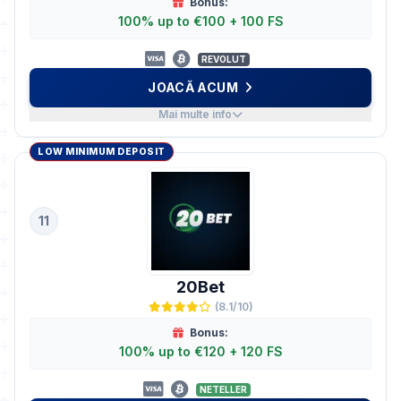
Bonus:
100% up to €100 + 100 FS
REVOLUT
JOACĂ ACUM
Mai multe info
LOW MINIMUM DEPOSIT
DE CE NE PLACE
RTP: 97%
Min Deposit: €5
Payout speed: 1-3 hours
11
Casino Games: 3500+
BINE DE ȘTIUT
20Bet
Smaller welcome bonus
(8.1/10)
Bonus:
100% up to €120 + 120 FS
NETELLER