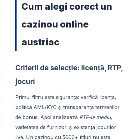
Cum alegi corect un
cazinou online
austriac
Criterii de selecție: licență, RTP,
jocuri
Primul filtru este siguranța: verifică licența,
politica AML/KYC și transparența termenilor
de bonus. Apoi analizează
RTP-ul mediu
,
varietatea de furnizori și existența jocurilor
live. Un cazinou cu 5000+ titluri nu este