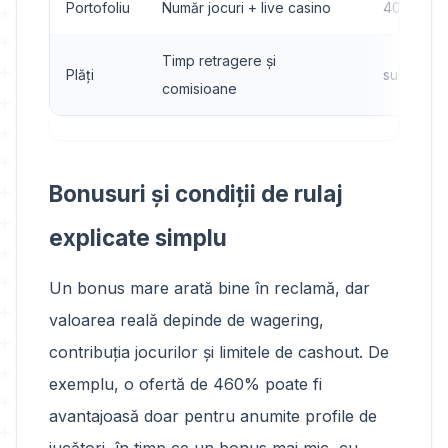
Portofoliu
Număr jocuri + live casino
4000+
Timp retragere și
Plăți
sub 24h i
comisioane
Bonusuri și condiții de rulaj
explicate simplu
Un bonus mare arată bine în reclamă, dar
valoarea reală depinde de wagering,
contribuția jocurilor și limitele de cashout. De
exemplu, o ofertă de 460% poate fi
avantajoasă doar pentru anumite profile de