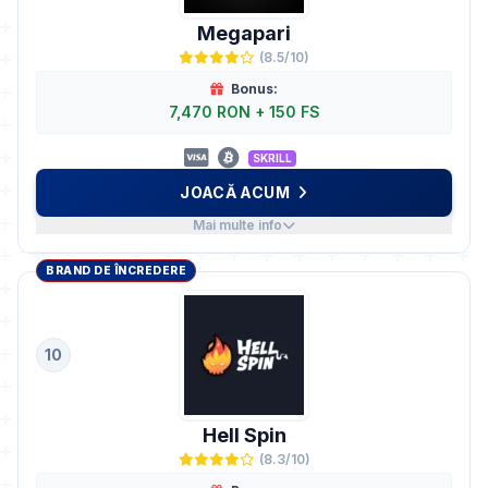
BINE DE ȘTIUT
Megapari
Limited payment methods
(8.5/10)
Bonus:
7,470 RON + 150 FS
SKRILL
JOACĂ ACUM
Mai multe info
BRAND DE ÎNCREDERE
DE CE NE PLACE
RTP: 96%
Min Deposit: 10 RON
Payout speed: Under 1 hour
10
Casino Games: 6000+
BINE DE ȘTIUT
Hell Spin
Support not always 24/7
(8.3/10)