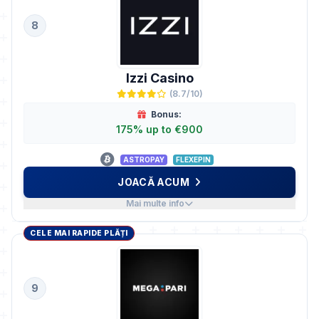
Min Deposit: €1
Payout speed: Under 1 hour
8
Casino Games: 7000+
BINE DE ȘTIUT
Izzi Casino
Interface can feel cluttered
(8.7/10)
Bonus:
175% up to €900
ASTROPAY
FLEXEPIN
JOACĂ ACUM
Mai multe info
CELE MAI RAPIDE PLĂȚI
DE CE NE PLACE
RTP: 96%
Min Deposit: €5
Payout speed: 1-24 hours
9
Casino Games: 4500+