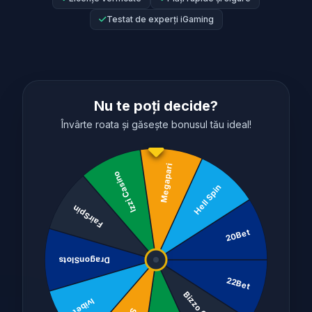
Testat de experți iGaming
Nu te poți decide?
Învârte roata și găsește bonusul tău ideal!