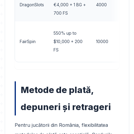
DragonSlots
€4,000 + 1 BG +
4000
dar a
700 FS
terme
Orien
550% up to
utiliza
FairSpin
$10,000 + 200
10000
crypt
FS
buget
Metode de plată,
depuneri și retrageri
Pentru jucătorii din România, flexibilitatea