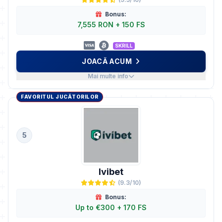
Bonus:
7,555 RON + 150 FS
SKRILL
JOACĂ ACUM
Mai multe info
FAVORITUL JUCĂTORILOR
DE CE NE PLACE
RTP: 96%
Min Deposit: 10 RON
Payout speed: Up to 24 hours
5
Casino Games: 5500+
BINE DE ȘTIUT
Ivibet
Higher wagering requirements
(9.3/10)
Bonus:
Up to €300 + 170 FS